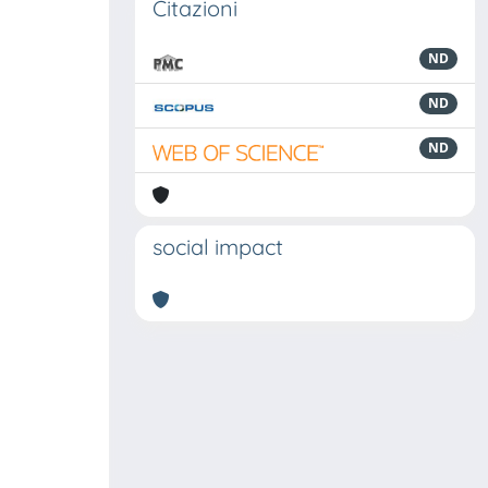
Citazioni
ND
ND
ND
social impact