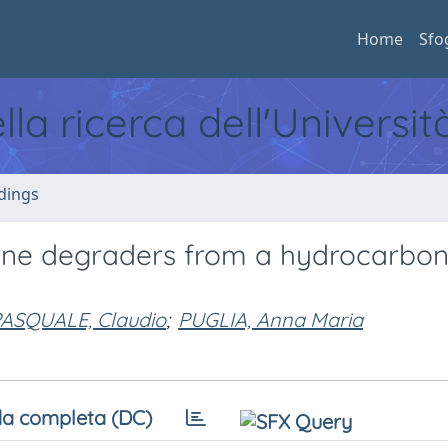
Home
Sfo
ella ricerca dell'Universi
dings
lkane degraders from a hydrocarbo
PASQUALE, Claudio
;
PUGLIA, Anna Maria
a completa (DC)