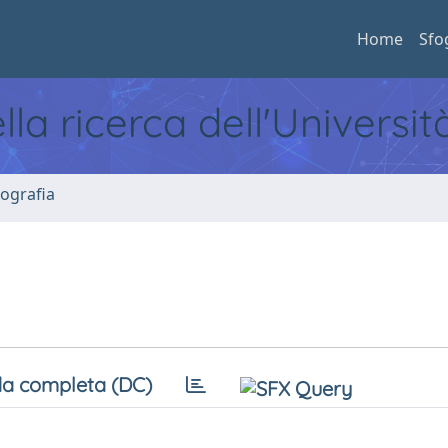
Home
Sfo
ella ricerca dell'Universi
ografia
a completa (DC)