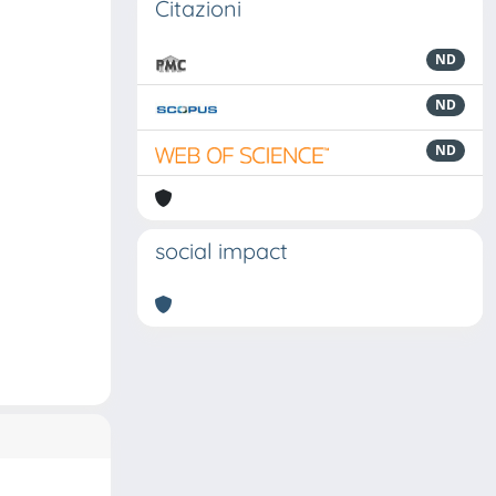
Citazioni
ND
ND
ND
social impact