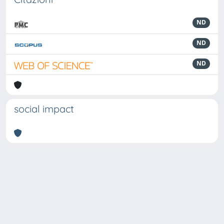
ND
ND
ND
social impact