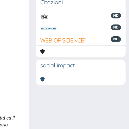
Citazioni
ND
ND
ND
social impact
tà ed il
orio