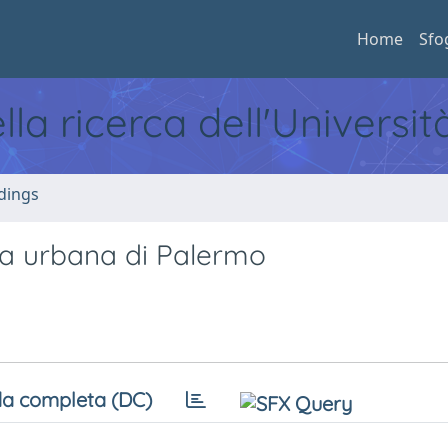
Home
Sfo
ella ricerca dell'Universi
dings
a urbana di Palermo
a completa (DC)