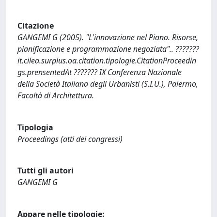
Citazione
GANGEMI G (2005). "L'innovazione nel Piano. Risorse,
pianificazione e programmazione negoziata".. ???????
it.cilea.surplus.oa.citation.tipologie.CitationProceedin
gs.prensentedAt ??????? IX Conferenza Nazionale
della Società Italiana degli Urbanisti (S.I.U.), Palermo,
Facoltà di Architettura.
Tipologia
Proceedings (atti dei congressi)
Tutti gli autori
GANGEMI G
Appare nelle tipologie: