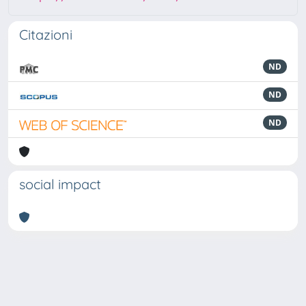
Citazioni
ND
ND
ND
social impact