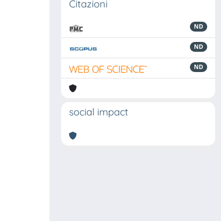
Citazioni
ND
ND
ND
social impact