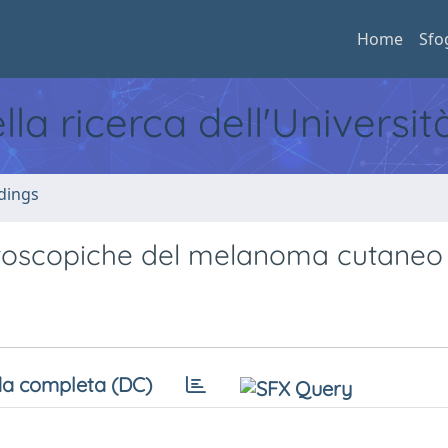
Home
Sfo
ella ricerca dell'Universi
dings
matoscopiche del melanoma cutaneo
a completa (DC)