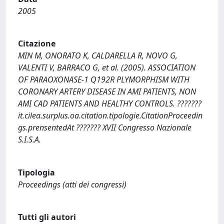
2005
Citazione
MIN M, ONORATO K, CALDARELLA R, NOVO G,
VALENTI V, BARRACO G, et al. (2005). ASSOCIATION
OF PARAOXONASE-1 Q192R PLYMORPHISM WITH
CORONARY ARTERY DISEASE IN AMI PATIENTS, NON
AMI CAD PATIENTS AND HEALTHY CONTROLS. ???????
it.cilea.surplus.oa.citation.tipologie.CitationProceedin
gs.prensentedAt ??????? XVII Congresso Nazionale
S.I.S.A.
Tipologia
Proceedings (atti dei congressi)
Tutti gli autori