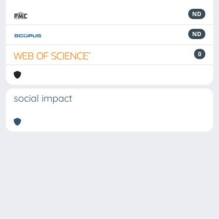
ND
ND
0
social impact