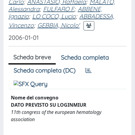
Carlo
;
ANASTASIO, Raffaela
;
MALATO,
Alessandra
;
FULFARO F
;
ABBENE,
Ignazio
;
LO COCO, Lucio
;
ABBADESSA,
Vincenzo
;
GEBBIA, Nicolo'
2006-01-01
Scheda breve
Scheda completa
Scheda completa (DC)
Nome del convegno
DATO PREVISTO SU LOGINMIUR
11th congress of the european hematology
association