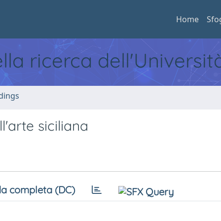
Home
Sfo
ella ricerca dell'Universi
dings
'arte siciliana
a completa (DC)