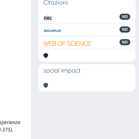
Citazioni
ND
ND
ND
social impact
esperienza
0-375).