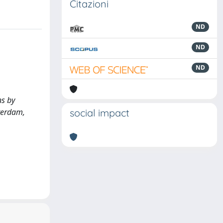
Citazioni
ND
ND
ND
ns by
sterdam,
social impact