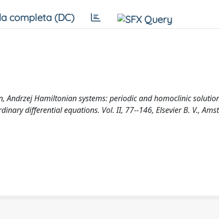
a completa (DC)
 Andrzej Hamiltonian systems: periodic and homoclinic solutio
inary differential equations. Vol. II, 77--146, Elsevier B. V., Am