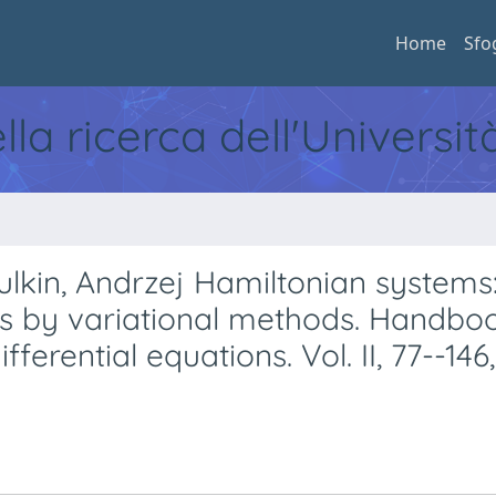
Home
Sfo
ella ricerca dell'Universi
lkin, Andrzej Hamiltonian systems
ns by variational methods. Handbo
fferential equations. Vol. II, 77--146,