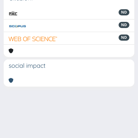
ND
ND
ND
social impact