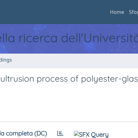
Home
Sfo
ella ricerca dell'Universi
dings
ltrusion process of polyester-glas
a completa (DC)