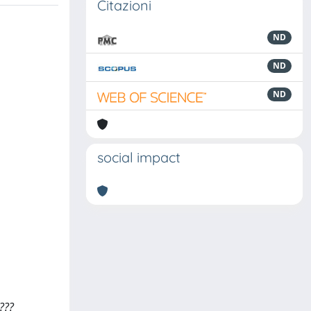
Citazioni
ND
ND
ND
social impact
???