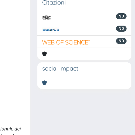
Citazioni
ND
ND
ND
social impact
ionale dei