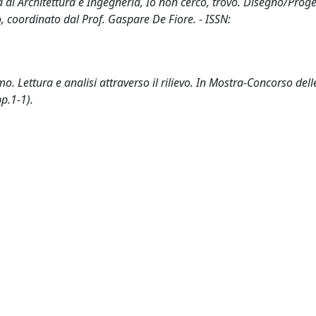
à di Architettura e Ingegneria, Io non cerco, trovo. Disegno/Proge
io, coordinato dal Prof. Gaspare De Fiore. - ISSN:
Lettura e analisi attraverso il rilievo. In Mostra-Concorso delle
pp.1-1).