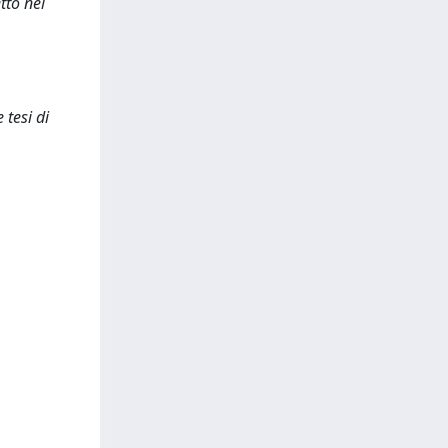
tto nel
 tesi di