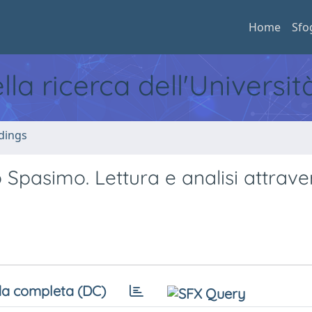
Home
Sfo
ella ricerca dell'Universi
dings
pasimo. Lettura e analisi attraver
a completa (DC)