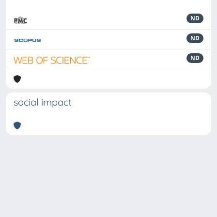
ND
ND
ND
social impact