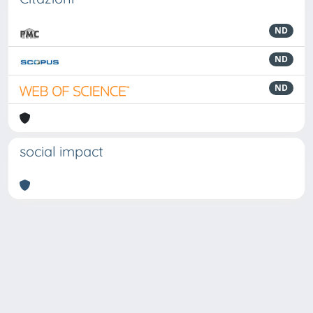
ND
ND
ND
social impact