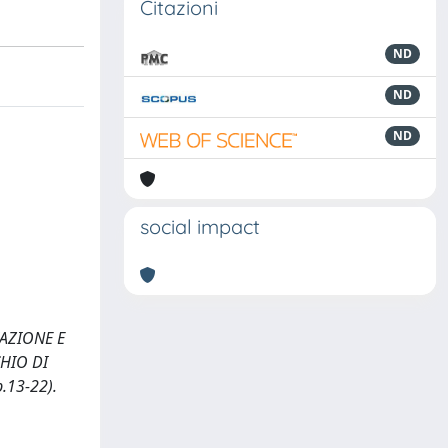
Citazioni
ND
ND
ND
social impact
CAZIONE E
CHIO DI
.13-22).