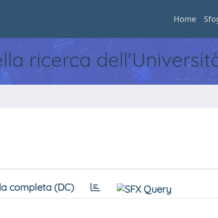
Home
Sfo
ella ricerca dell'Universi
a completa (DC)