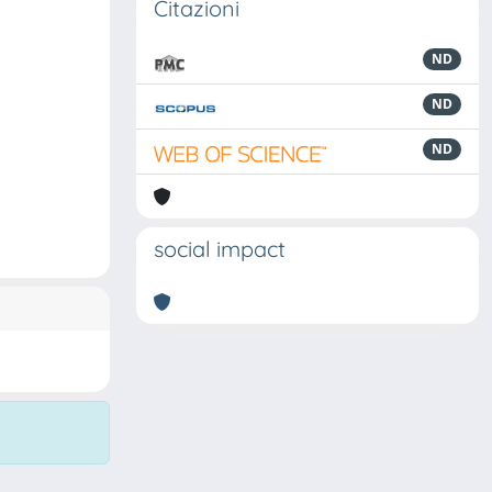
Citazioni
ND
ND
ND
social impact