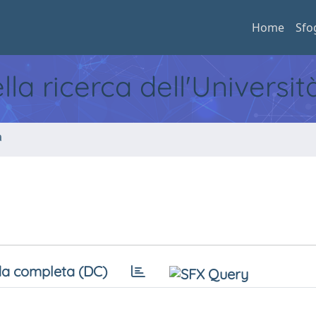
Home
Sfo
ella ricerca dell'Universi
a
a completa (DC)