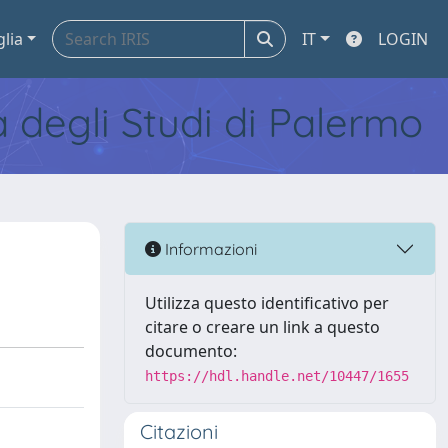
glia
IT
LOGIN
tà degli Studi di Palermo
Informazioni
Utilizza questo identificativo per
citare o creare un link a questo
documento:
https://hdl.handle.net/10447/1655
Citazioni