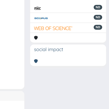
ND
ND
ND
social impact