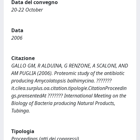
Data del convegno
20-22 October
Data
2006
Citazione
GALLO GM, R ALDUINA, G RENZONE, A SCALONI, AND
AM PUGLIA (2006). Proteomic study of the antibiotic
producing Amycolatopsis balhimycina. ???????
it.cilea.surplus.oa.citation.tipologie.CitationProceedin
gs.prensentedAt ??????? International Meeting on the
Biology of Bacteria producing Natural Products,
Tubinga.
Tipologia
Proceedings (atti dei congressi)