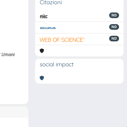
Citazioni
ND
ND
ND
ti Umani
social impact