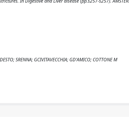
strictures. In Digestive and Liver disease (pp.s257-s257). AMSTE
ESTO; SRENNA; GCIVITAVECCHIA; GD'AMICO; COTTONE M