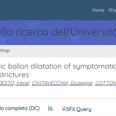
Home
Sfo
ella ricerca dell'Universi
dings
ic ballon dilatation of symptomati
strictures
ESTO, Irene
;
CIVITAVECCHIA, Giuseppe
;
COTTONE
a completa (DC)