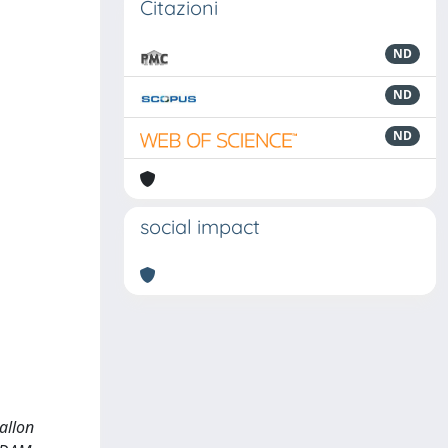
Citazioni
ND
ND
ND
social impact
allon