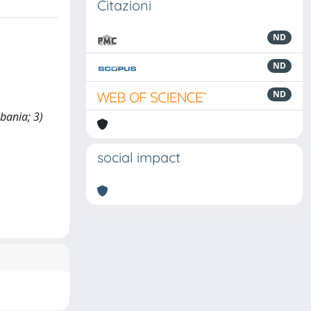
Citazioni
ND
ND
ND
lbania; 3)
social impact