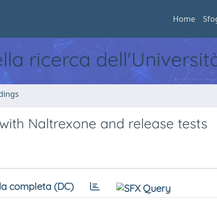
Home
Sfo
ella ricerca dell'Universi
dings
ith Naltrexone and release tests
a completa (DC)