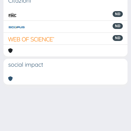
Citazioni
ND
ND
ND
social impact