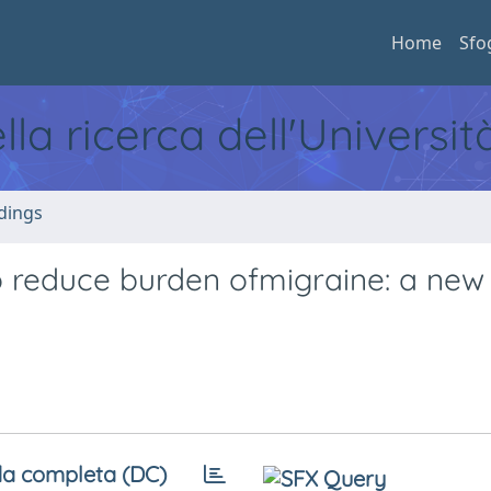
Home
Sfo
ella ricerca dell'Universi
dings
to reduce burden ofmigraine: a new
a completa (DC)