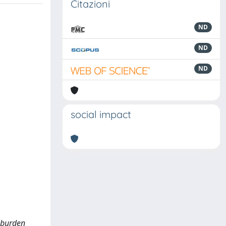
Citazioni
ND
ND
ND
social impact
 burden