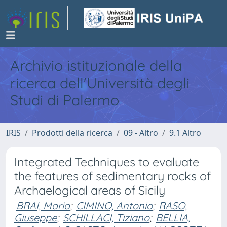
Archivio istituzionale della
ricerca dell'Università degli
Studi di Palermo
IRIS
Prodotti della ricerca
09 - Altro
9.1 Altro
Integrated Techniques to evaluate
the features of sedimentary rocks of
Archaelogical areas of Sicily
BRAI, Maria
;
CIMINO, Antonio
;
RASO,
Giuseppe
;
SCHILLACI, Tiziano
;
BELLIA,