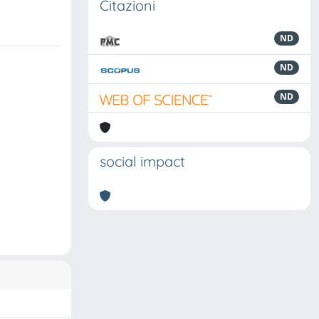
Citazioni
ND
ND
ND
social impact