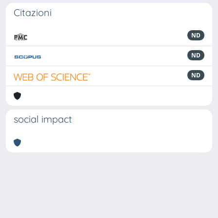
Citazioni
ND
ND
ND
social impact