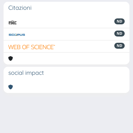
Citazioni
ND
ND
ND
social impact