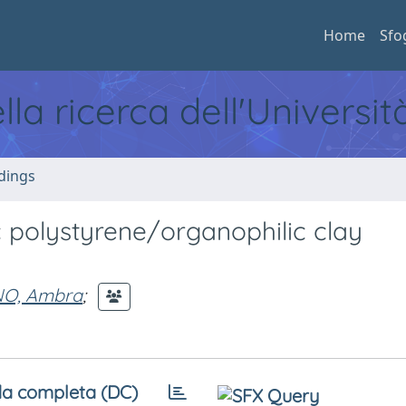
Home
Sfo
ella ricerca dell'Universi
dings
c polystyrene/organophilic clay
O, Ambra
;
a completa (DC)