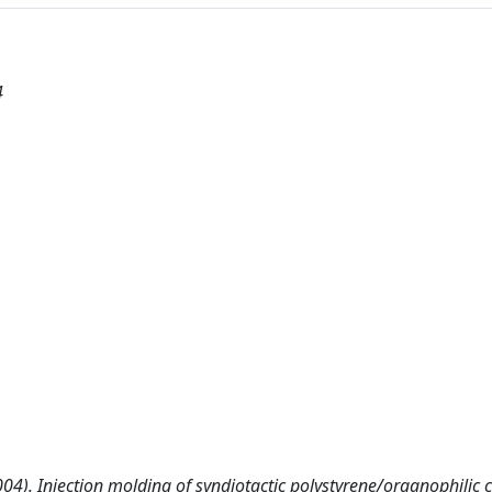
4
 Injection molding of syndiotactic polystyrene/organophilic c