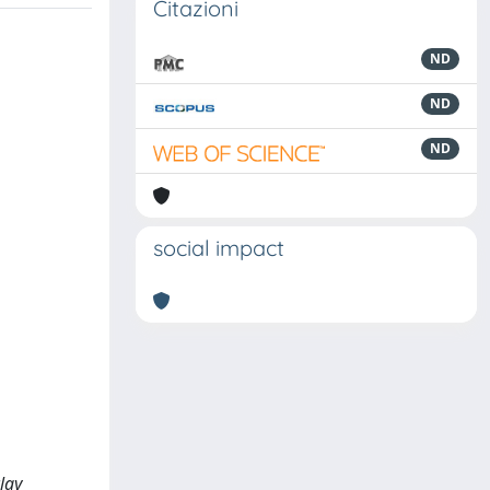
Citazioni
ND
ND
ND
social impact
lay