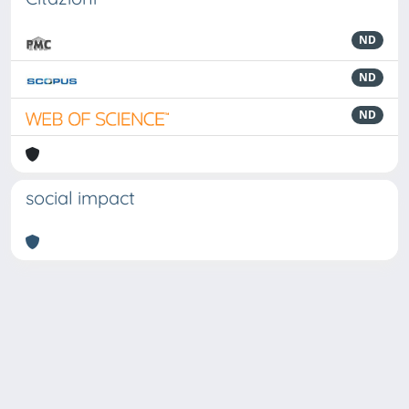
ND
ND
ND
social impact