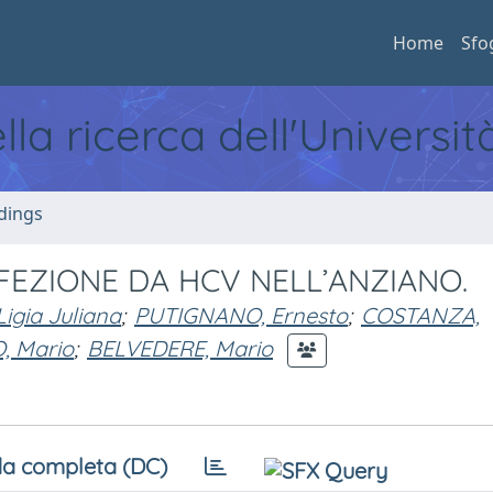
Home
Sfo
ella ricerca dell'Universi
dings
FEZIONE DA HCV NELL’ANZIANO.
gia Juliana
;
PUTIGNANO, Ernesto
;
COSTANZA,
 Mario
;
BELVEDERE, Mario
a completa (DC)