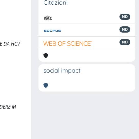
Citazioni
ND
ND
ND
NE DA HCV
social impact
EDERE M