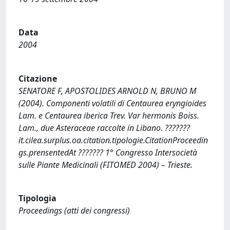
Data
2004
Citazione
SENATORE F, APOSTOLIDES ARNOLD N, BRUNO M
(2004). Componenti volatili di Centaurea eryngioides
Lam. e Centaurea iberica Trev. Var hermonis Boiss.
Lam., due Asteraceae raccolte in Libano. ???????
it.cilea.surplus.oa.citation.tipologie.CitationProceedin
gs.prensentedAt ??????? 1° Congresso Intersocietà
sulle Piante Medicinali (FITOMED 2004) – Trieste.
Tipologia
Proceedings (atti dei congressi)