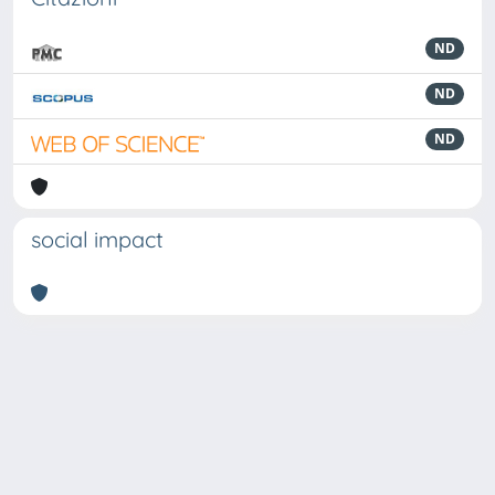
ND
ND
ND
social impact