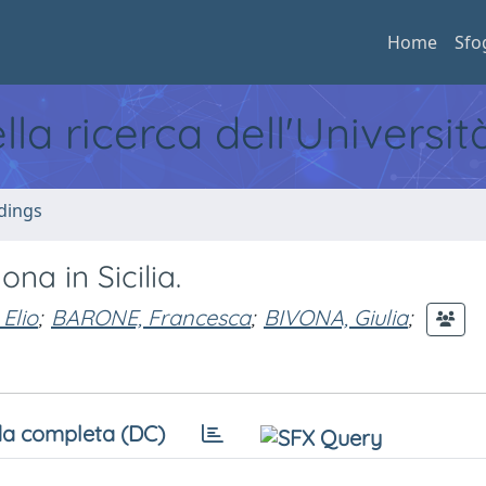
Home
Sfo
ella ricerca dell'Universi
dings
na in Sicilia.
Elio
;
BARONE, Francesca
;
BIVONA, Giulia
;
a completa (DC)