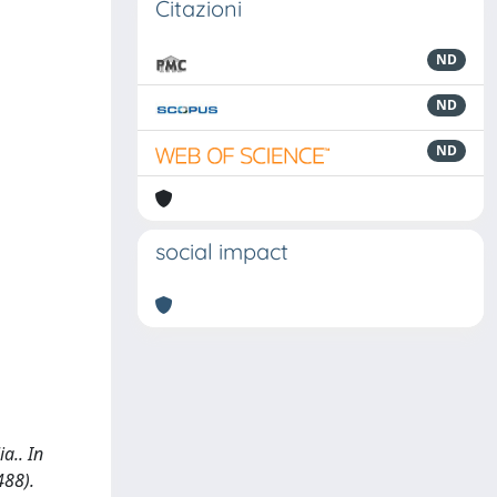
Citazioni
ND
ND
ND
social impact
a.. In
488).