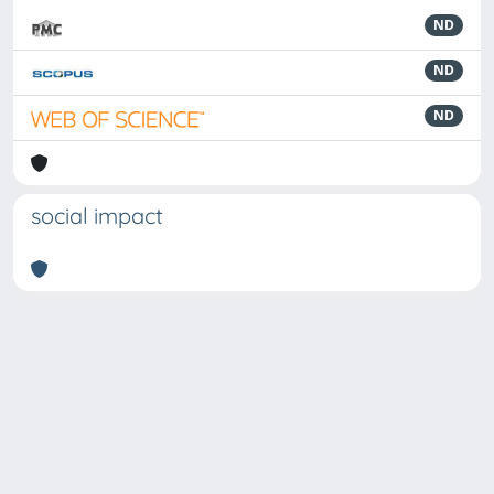
ND
ND
ND
social impact