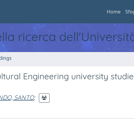
Home
Sfo
ella ricerca dell'Universi
dings
ltural Engineering university studie
NDO, SANTO
;