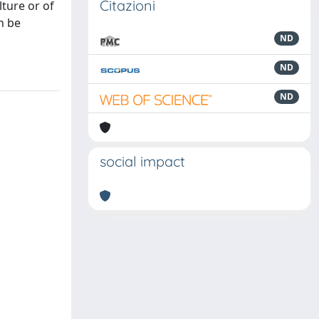
Citazioni
lture or of
n be
ND
ND
ND
social impact