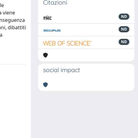
Citazioni
le
a viene
ND
 conseguenza
i, dibattiti
ND
ua
ND
social impact