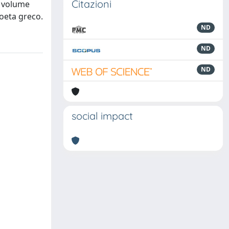
Citazioni
l volume
poeta greco.
ND
ND
ND
social impact