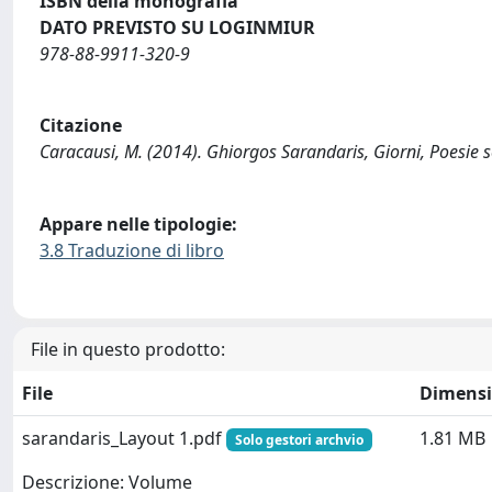
ISBN della monografia
DATO PREVISTO SU LOGINMIUR
978-88-9911-320-9
Citazione
Caracausi, M. (2014). Ghiorgos Sarandaris, Giorni, Poesie s
Appare nelle tipologie:
3.8 Traduzione di libro
File in questo prodotto:
File
Dimens
sarandaris_Layout 1.pdf
1.81 MB
Solo gestori archvio
Descrizione: Volume