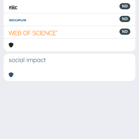
ND
ND
ND
social impact