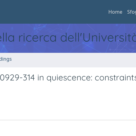
Home
Sfo
ella ricerca dell'Universi
dings
0929-314 in quiescence: constraint