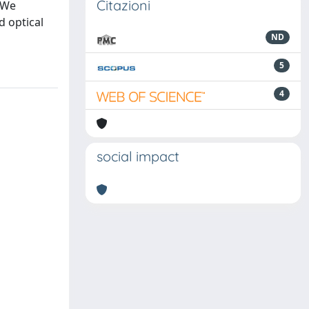
Citazioni
. We
d optical
ND
5
4
social impact