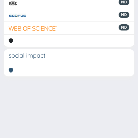
ND
ND
ND
social impact