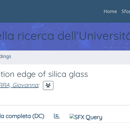
Home
Sfo
ella ricerca dell'Universi
dings
tion edge of silica glass
RA, Giovanna
;
a completa (DC)