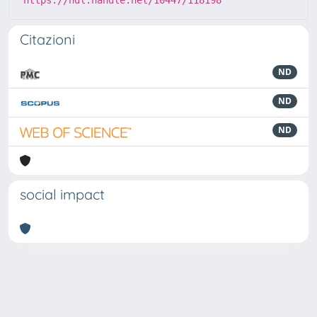
Citazioni
ND
ND
ND
social impact