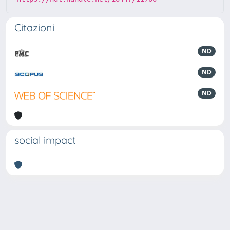
Citazioni
ND
ND
ND
social impact