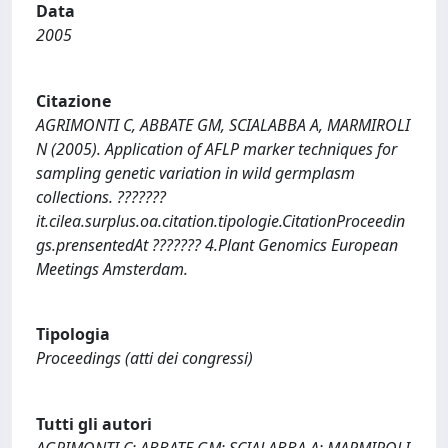
Data
2005
Citazione
AGRIMONTI C, ABBATE GM, SCIALABBA A, MARMIROLI
N (2005). Application of AFLP marker techniques for
sampling genetic variation in wild germplasm
collections. ???????
it.cilea.surplus.oa.citation.tipologie.CitationProceedin
gs.prensentedAt ??????? 4.Plant Genomics European
Meetings Amsterdam.
Tipologia
Proceedings (atti dei congressi)
Tutti gli autori
AGRIMONTI C; ABBATE GM; SCIALABBA A; MARMIROLI