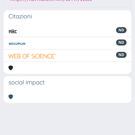
Citazioni
ND
ND
ND
social impact