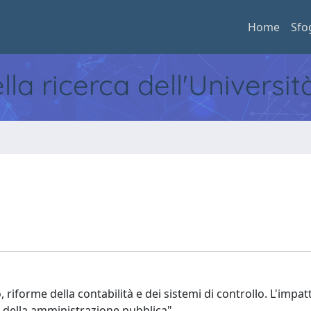
Home
Sfo
ella ricerca dell'Universi
 riforme della contabilità e dei sistemi di controllo. L'impat
nti della amministrazione pubblica"