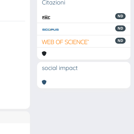
Citazioni
ND
ND
ND
social impact