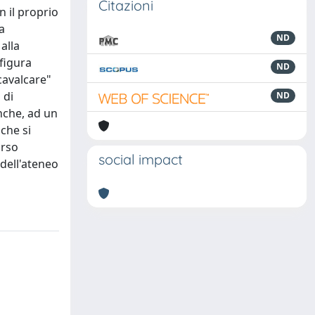
Citazioni
n il proprio
a
ND
alla
 figura
ND
cavalcare"
 di
ND
anche, ad un
 che si
orso
social impact
 dell'ateneo