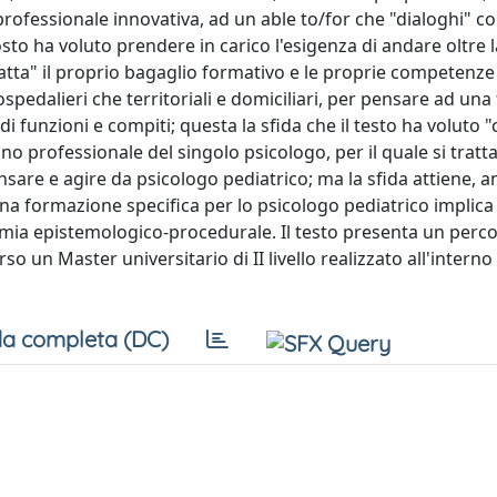
 professionale innovativa, ad un able to/for che "dialoghi" co
to ha voluto prendere in carico l'esigenza di andare oltre l
tta" il proprio bagaglio formativo e le proprie competenze 
 ospedalieri che territoriali e domiciliari, per pensare ad una
 funzioni e compiti; questa la sfida che il testo ha voluto "
iano professionale del singolo psicologo, per il quale si tratta
nsare e agire da psicologo pediatrico; ma la sfida attiene, 
 una formazione specifica per lo psicologo pediatrico implica
omia epistemologico-procedurale. Il testo presenta un perc
o un Master universitario di II livello realizzato all'interno
a completa (DC)